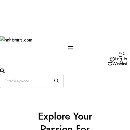
One Day Delivery Available in US
Free Shipping on Orders over $50
25% OFF Store Wide Use Code : DISB
0
Log In
Wishlist
Explore Your
Passion For