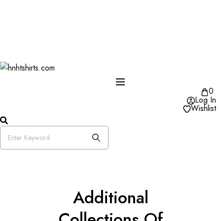
One Day Delivery Available in US
Free Shipping on Orders over $50
25% OFF Store Wide Use Code : DISB
0
Log In
Wishlist
Additional
Collections Of