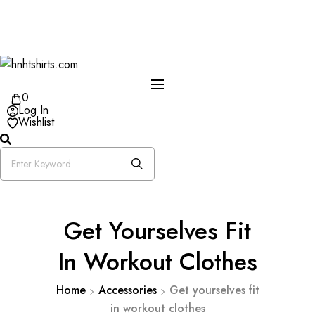
Skip
One Day Delivery Available in US
to
Free Shipping on Orders over $50
content
25% OFF Store Wide Use Code : DISB
0
Log In
Wishlist
Get Yourselves Fit
In Workout Clothes
Home
Accessories
Get yourselves fit
in workout clothes