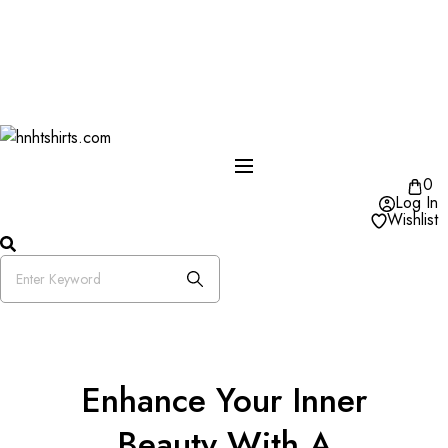
One Day Delivery Available in US
Free Shipping on Orders over $50
25% OFF Store Wide Use Code : DISB
0
Log In
Wishlist
Enhance Your Inner
Beauty With A